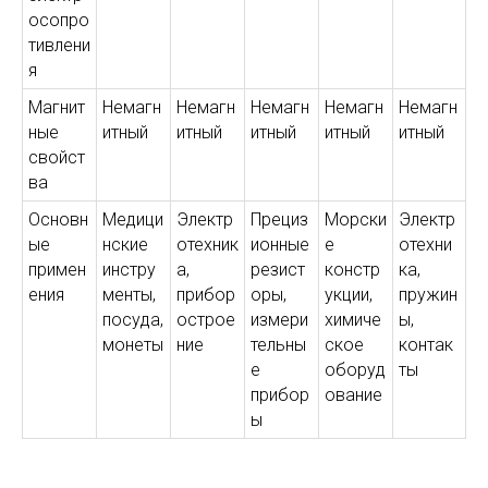
осопро
тивлени
я
Магнит
Немагн
Немагн
Немагн
Немагн
Немагн
ные
итный
итный
итный
итный
итный
свойст
ва
Основн
Медици
Электр
Прециз
Морски
Электр
ые
нские
отехник
ионные
е
отехни
примен
инстру
а,
резист
констр
ка,
ения
менты,
прибор
оры,
укции,
пружин
посуда,
острое
измери
химиче
ы,
монеты
ние
тельны
ское
контак
е
оборуд
ты
прибор
ование
ы