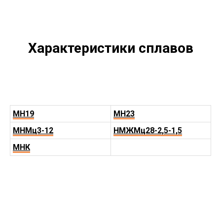
Характеристики сплавов
МН19
МН23
МНМц3-12
НМЖМц28-2,5-1,5
МНК