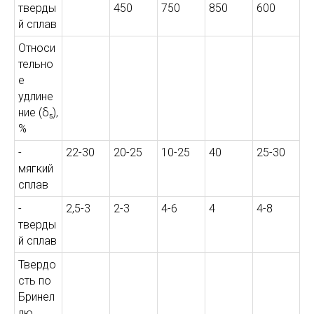
тверды
450
750
850
600
й сплав
Относи
тельно
е
удлине
ние (δ₅),
%
-
22-30
20-25
10-25
40
25-30
мягкий
сплав
-
2,5-3
2-3
4-6
4
4-8
тверды
й сплав
Твердо
сть по
Бринел
лю