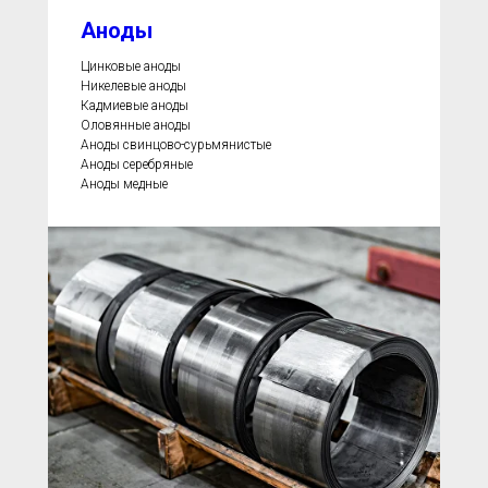
Аноды
Цинковые аноды
Никелевые аноды
Кадмиевые аноды
Оловянные аноды
Аноды свинцово-сурьмянистые
Аноды серебряные
Аноды медные