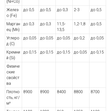
(Ni+Co)
Желез
до 0,5
до 0,5
до 0,3
2-3
до 0,5
о (Fe)
Марган
до 0,3
до 0,3
11,5-
1,2-1,8
до 0,5
ец (Mn)
13,5
Углеро
до 0,05
до 0,05
до 0,05
до 0,2
до 0,05
д (C)
Кремни
до 0,15
до 0,15
до 0,15
до 0,05
до 0,15
й (Si)
Физиче
ские
свойст
ва
Плотно
8900
8900
8400
8800
8700
сть, кг/
м³