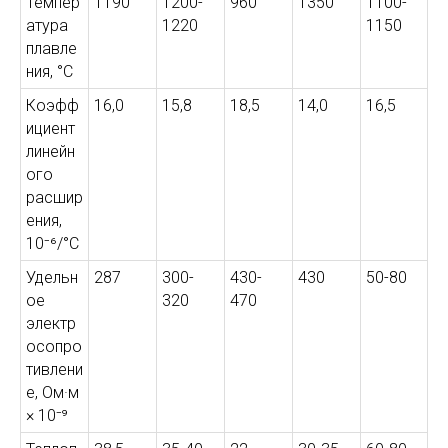
Темпер
1190
1200-
960
1350
1100-
атура
1220
1150
плавле
ния, °С
Коэфф
16,0
15,8
18,5
14,0
16,5
ициент
линейн
ого
расшир
ения,
10⁻⁶/°С
Удельн
287
300-
430-
430
50-80
ое
320
470
электр
осопро
тивлени
е, Ом·м
× 10⁻⁹