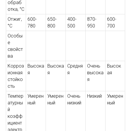
обраб
отка, °С
Отжиг,
600-
650-
400-
870-
600-
°С
780
800
500
950
700
Особы
е
свойст
ва
Корроз
Высока
Высока
Средня
Очень
Высок
ионная
я
я
я
высока
ая
стойко
я
сть
Темпер
Умерен
Умерен
Очень
Низкий
Умерен
атурны
ный
ный
низкий
ный
й
коэфф
ициент
электр