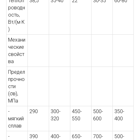
Теплоп
38,5
35-40
22
30-35
60-80
роводн
ость,
Вт/(м·К
)
Механи
ческие
свойст
ва
Предел
прочно
сти
(σв),
МПа
-
290
300-
450-
500-
350-
мягкий
320
550
600
400
сплав
-
390
400-
650-
700-
500-