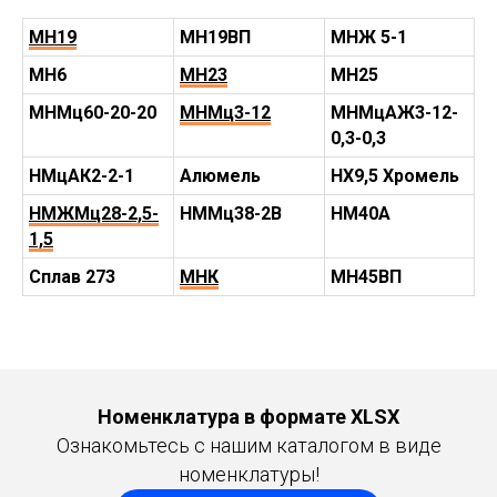
МН19
МН19ВП
МНЖ 5-1
МН6
МН23
МН25
МНМц60-20-20
МНМц3-12
МНМцАЖ3-12-
0,3-0,3
НМцАК2-2-1
Алюмель
НХ9,5 Хромель
НМЖМц28-2,5-
НММц38-2В
НМ40А
1,5
Сплав 273
МНК
МН45ВП
Номенклатура в формате XLSX
Ознакомьтесь с нашим каталогом в виде
номенклатуры!