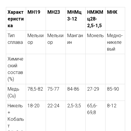
Характ
МН19
МН23
МНМц
НМЖМ
МНК
еристи
3-12
ц28-
ка
2,5-1,5
Тип
Мельхи
Мельхи
Манган
Монель
Медно-
сплава
ор
ор
ин
никеле
вый
Химиче
ский
состав
(%)
Медь
78,5-82
75-77
84-86
27-29
85-90
(Cu)
Никель
18-20
22-24
2,5-3,5
65,6-
8-12
+
69,8
Кобаль
т