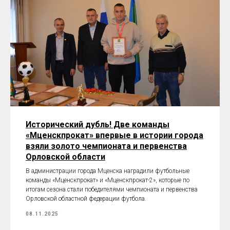
Исторический дубль! Две команды
«Мценскпрокат» впервые в истории города
взяли золото чемпионата и первенства
Орловской области
В администрации города Мценска наградили футбольные
команды «Мценскпрокат» и «Мценскпрокат-2», которые по
итогам сезона стали победителями чемпионата и первенства
Орловской областной федерации футбола.
08.11.2025