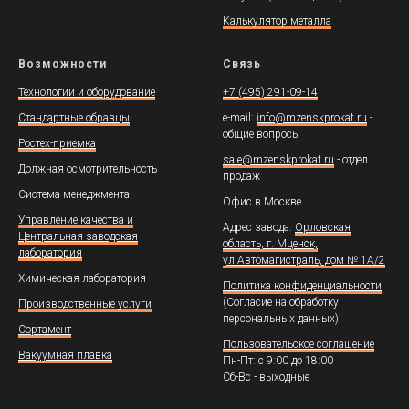
Калькулятор металла
Возможности
Связь
Технологии и оборудование
+7 (495) 291-09-14
Стандартные образцы
e-mail:
info@mzenskprokat.ru
-
общие вопросы
Ростех-приемка
sale@mzenskprokat.ru
- отдел
Должная осмотрительность
продаж
Система менеджмента
Офис в Москве
Управление качества и
Адрес завода:
Орловская
Центральная заводская
область, г. Мценск,
лаборатория
ул.Автомагистраль, дом № 1А/2
Химическая лаборатория
Политика конфиденциальности
(Согласие на обработку
Производственные услуги
персональных данных)
Сортамент
Пользовательское соглашение
Вакуумная плавка
Пн-Пт: с 9:00 до 18:00
Сб-Вс - выходные