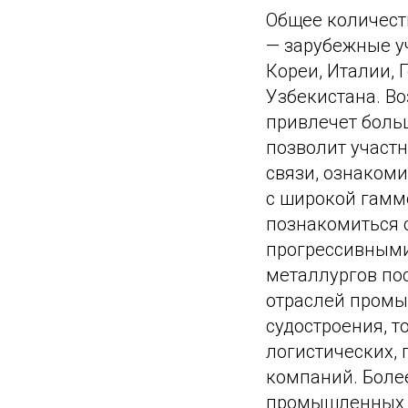
Общее количест
— зарубежные уч
Кореи, Италии, 
Узбекистана. В
привлечет боль
позволит участ
связи, ознаком
с широкой гамм
познакомиться 
прогрессивными
металлургов по
отраслей промы
судостроения, т
логистических,
компаний. Боле
промышленных р