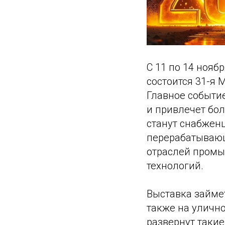
С 11 по 14 нояб
состоится 31-я
Главное событи
и привлечет бол
станут снабжен
перерабатывающ
отраслей промы
технологий.
Выставка займет
также на уличн
развернут такие