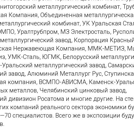
гнитогорский металлургический комбинат, Тру
ая Компания, Объединенная металлургическа
еталлургический комбинат, УК Уральская Стал
ЭМПО, Уралтрубпром, МЗ Электросталь, Руспол
 металлургический завод, Корпорация Красный
сская Нержавеющая Компания, ММК-МЕТИЗ, Мц
из, УМК-Сталь, ЮГМК, Белорусский металлурги
-Уральский металлургический завод, Самарск
ий завод, Алюминий Металлург Рус, Ступинск
ая компания, ВСМПО-АВИСМА, Каменск-Уральс
ных металлов, Челябинский цинковый завод,
й дивизион Росатома и многие другие. На сте
гих компаний реального сектора экономики бу
—70 специалистов. Всего же в экспозиции буд
в.