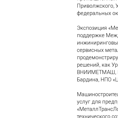
Приволжского, У
федеральных ок
Экспозиция «Мет
поддержке Межд
инжиниринговые
сервисных мета
продемонстриру
решений, как У
ВНИИМЕТМАШ, Цв
Бардина, НПО 
Машиностроител
услуг для пред
«МеталлТрансЛо
технического с