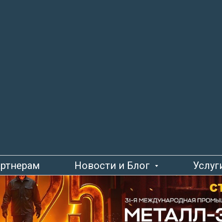
аем на 31-я Международ
енную выставку «Металл
25»
ртнерам
Новости и Блог
Услуг