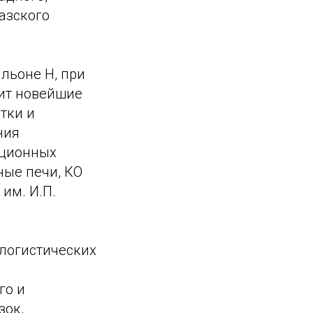
азского
льоне H, при
ит новейшие
тки и
ния
ационных
ые печи, КО
им. И.П.
логистических
го и
зок,