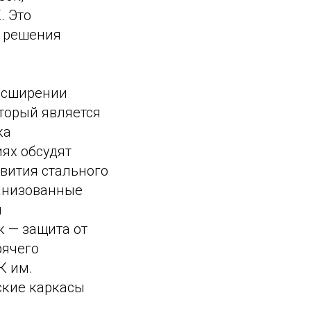
. Это
и решения
расширении
торый является
ка
ях обсудят
вития стального
ганизованные
и
к — защита от
рячего
К им.
ские каркасы