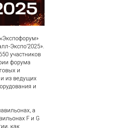
Ц «Экспофорум»
лл-Экспо’2025».
650 участников
ории форума
говых и
и из ведущих
орудования и
павильонах, а
вильонах F и G
ии, как