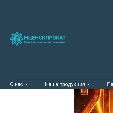
Приглаш
промышл
Экспо'20
О нас
Наша продукция
Па