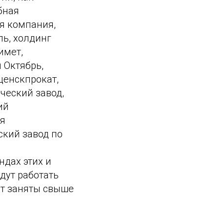
бная
я компания,
ь, холдинг
имет,
 Октябрь,
енскпрокат,
ческий завод,
ий
ая
кий завод по
ндах этих и
дут работать
ут заняты свыше