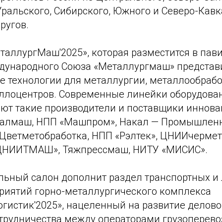
ральского, Сибирского, Южного и Северо-Кавк
ругов.
аллургМаш'2025», которая разместится в пави
ународного Союза «Металлургмаш» представ
 технологии для металлургии, металлообрабо
ллоцентров. Современные линейки оборудова
ют такие производители и поставщики иннов
ралмаш, НПП «Машпром», Накал — Промышленн
етметобработка, НПП «Рэлтек», ЦНИИчермет 
«ЦНИИТМАШ», Тяжпрессмаш, НИТУ «МИСИС».
ьный салон дополнит раздел транспортных и 
приятий горно-металлургического комплекса
гистик'2025», нацеленный на развитие делово
отрудничества между операторами грузоперево