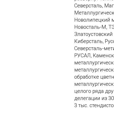
Северсталь, Ма
Металлургическ
Новолипецкий м
Новосталь-М, Т
Златоустовский
Киберсталь, Ру
Северсталь-мет
РУСАЛ, Каменск
металлургическ
металлургическ
обработке цвет
металлургически
целого ряда дру
делегации из 30
3 тыс. стендисто