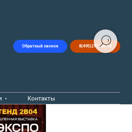
ную
Обратный звонок
8(495)291-09-14
-
и
Контакты