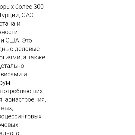
орых более 300
Турции, ОАЭ,
стана и
нности
 и США. Это
одные деловые
огиями, а также
детально
рвисами и
орум
х потребляющих
, авиастроения,
тных,
роцессинговых
ючевых
адного,