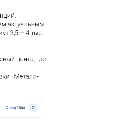
нций,
сем актуальным
т 3,5 — 4 тыс.
сный центр, где
вки «Металл-