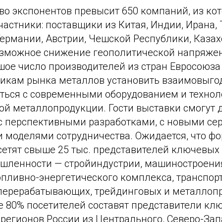
во экспонентов превысит 650 компаний, из кот
астники: поставщики из Китая, Индии, Ирана, 
Германии, Австрии, Чешской Республики, Казах
озможное снижение геополитической напряже
шое число производителей из стран Евросоюза
никам рынка металлов установить взаимовыг
иться с современными оборудованием и технол
ой металлопродукции. Гости выставки смогут 
с перспективными разработками, с новыми се
 моделями сотрудничества. Ожидается, что ф
сетят свыше 25 тыс. представителей ключевы
шленности — стройиндустрии, машиностроения
опливно-энергетического комплекса, транспор
 перерабатывающих, трейдинговых и металлоп
е 80% посетителей составят представители кл
егионов России из Центрального, Северо-Зап