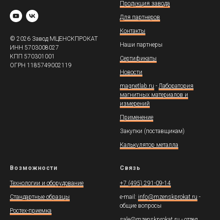
Продукция завода
Для партнеров
Контакты
© 2026 Завод МЦЕНСКПРОКАТ
Наши партнеры
ИНН 5703008027
КПП 570301001
Сертификаты
ОГРН 1185749002119
Новости
magnetlab.ru
-
Лаборатория
магнитных материалов и
измерений
Применение
Закупки (поставщикам)
Калькулятор металла
Возможности
Связь
Технологии и оборудование
+7 (495) 291-09-14
Стандартные образцы
e-mail:
info@mzenskprokat.ru
-
общие вопросы
Ростех-приемка
sale@mzenskprokat.ru
- отдел