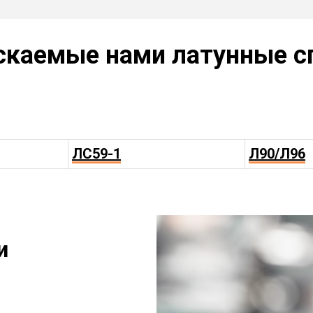
скаемые нами латунные с
ЛС59-1
Л90/Л96
и