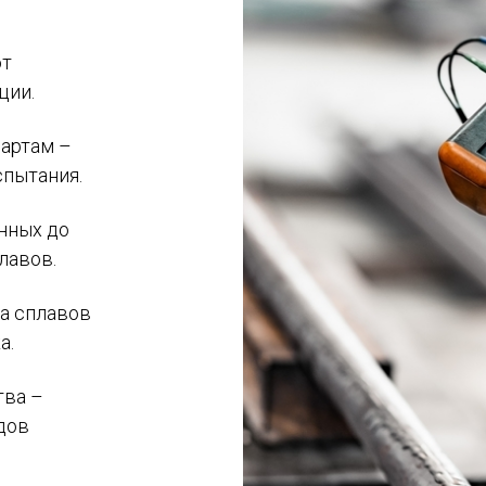
от
ции.
артам –
спытания.
нных до
лавов.
а сплавов
а.
тва –
дов