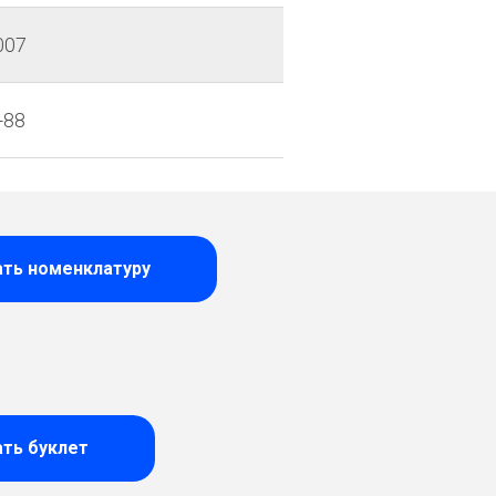
007
-88
ать номенклатуру
ать буклет